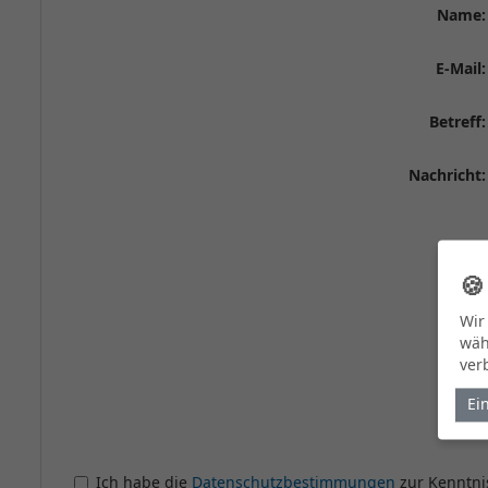
Name:
E-Mail:
Betreff:
Nachricht:

Wir
wäh
ver
Ei
Ich habe die
Datenschutzbestimmungen
zur Kenntni