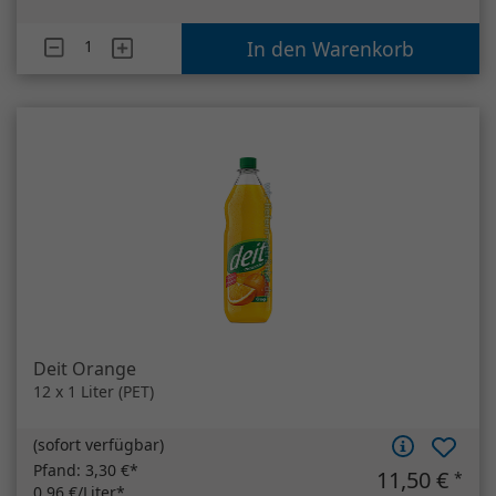
Artikelanzahl
Coca Cola
In den Warenkorb
Deit Orange
12 x 1 Liter (PET)
(
sofort verfügbar
)
Pfand:
3,30 €*
11,50 €
*
0,96 €/Liter*