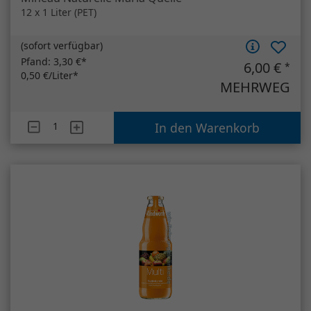
12 x 1 Liter (PET)
(
sofort verfügbar
)
Pfand:
3,30 €*
6,00 €
*
0,50 €/Liter*
MEHRWEG
Artikelanzahl
Mineau Naturelle Maria Quelle
In den Warenkorb