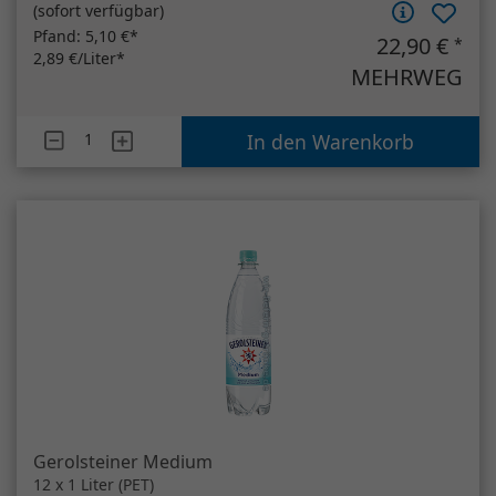
(
sofort verfügbar
)
Pfand:
5,10 €*
22,90 €
*
2,89 €/Liter*
MEHRWEG
Artikelanzahl
Coca-Cola Zero Sugar
In den Warenkorb
Gerolsteiner Medium
12 x 1 Liter (PET)