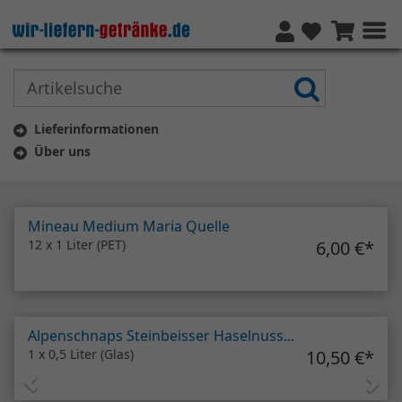
Lieferinformationen
Über uns
Vorheriges
Näc
Mineau Medium Maria Quelle
12 x 1 Liter (PET)
6,00 €
*
Alpenschnaps Steinbeisser Haselnuss...
1 x 0,5 Liter (Glas)
10,50 €
*