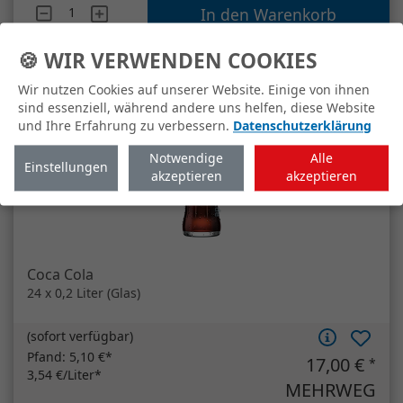
Artikelanzahl
Mineau Medium Maria Quelle
In den Warenkorb
🍪 WIR VERWENDEN COOKIES
Wir nutzen Cookies auf unserer Website. Einige von ihnen
sind essenziell, während andere uns helfen, diese Website
und Ihre Erfahrung zu verbessern.
Datenschutzerklärung
Notwendige
Alle
Einstellungen
akzeptieren
akzeptieren
Coca Cola
24 x 0,2 Liter (Glas)
(
sofort verfügbar
)
Pfand:
5,10 €*
17,00 €
*
3,54 €/Liter*
MEHRWEG