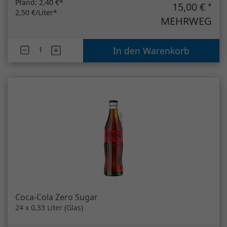
Pfand:
2,40 €*
15,00 €
*
2,50 €/Liter*
MEHRWEG
Artikelanzahl
Klindworth NAT Apfelsaft naturtrüb...
In den Warenkorb
Coca-Cola Zero Sugar
24 x 0,33 Liter (Glas)